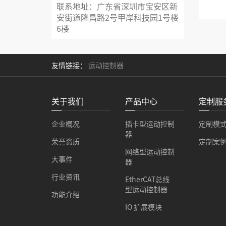
联系地址：广东省深圳市宝安区新
安街道隆昌路2号甲岸科技园1号楼
6楼
友情链接：
运动控制器
关于我们
产品中心
定制服
企业概况
插卡型运动控制
定制模
器
荣誉资质
定制案
网络型运动控制
大事件
器
行业资讯
EtherCAT总线
型运动控制器
功能介绍
IO 扩展模块