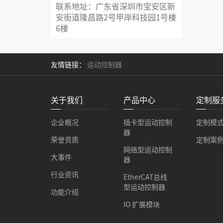
联系地址：广东省深圳市宝安区新
安街道隆昌路2号甲岸科技园1号楼
6楼
友情链接：
运动控制器
关于我们
产品中心
定制服
企业概况
插卡型运动控制
定制模
器
荣誉资质
定制案
网络型运动控制
大事件
器
行业资讯
EtherCAT总线
型运动控制器
功能介绍
IO 扩展模块