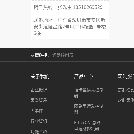
销售热线：张先生 13510269529
联系地址：广东省深圳市宝安区新
安街道隆昌路2号甲岸科技园1号楼
6楼
友情链接：
运动控制器
关于我们
产品中心
定制服
企业概况
插卡型运动控制
定制模
器
荣誉资质
定制案
网络型运动控制
大事件
器
行业资讯
EtherCAT总线
型运动控制器
功能介绍